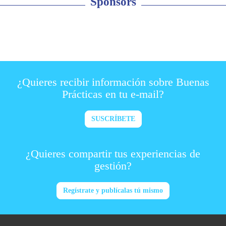
Sponsors
¿Quieres recibir información sobre Buenas
Prácticas en tu e-mail?
SUSCRÍBETE
¿Quieres compartir tus experiencias de
gestión?
Regístrate y publícalas tú mismo