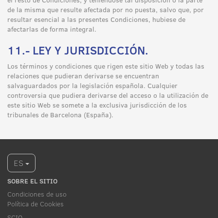
de la misma que resulte afectada por no puesta, salvo que, por
resultar esencial a las presentes Condiciones, hubiese de
afectarlas de forma integral.
11.- LEY Y JURISDICCIÓN.
Los términos y condiciones que rigen este sitio Web y todas las
relaciones que pudieran derivarse se encuentran
salvaguardados por la legislación española. Cualquier
controversia que pudiera derivarse del acceso o la utilización de
este sitio Web se somete a la exclusiva jurisdicción de los
tribunales de Barcelona (España).
ES
SOBRE EL SITIO
Condiciones de uso
Política de Cookies
SCIO