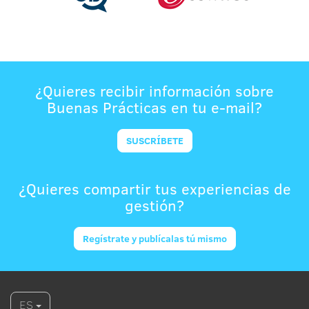
¿Quieres recibir información sobre
Buenas Prácticas en tu e-mail?
SUSCRÍBETE
¿Quieres compartir tus experiencias de
gestión?
Regístrate y publícalas tú mismo
ES